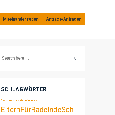
Miteinander reden
Anträge/Anfragen
Suche
nach:
SCHLAGWÖRTER
Beschluss des Gemeinderats
ElternFürRadelndeSch