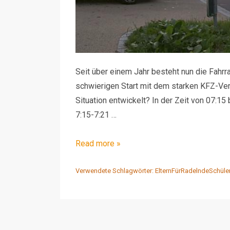
Seit über einem Jahr besteht nun die Fahrra
schwierigen Start mit dem starken KFZ-Ver
Situation entwickelt? In der Zeit von 07:15
7:15-7:21 …
Video
Read more »
–
RT
Verwendete Schlagwörter:
ElternFürRadelndeSchüle
–
Fahrradstraße
Charlottenstraße
Kreuzung