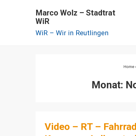
↓
Marco Wolz – Stadtrat
Zum
WiR
Inhalt
WiR – Wir in Reutlingen
Home
Monat:
N
Video – RT – Fahrra