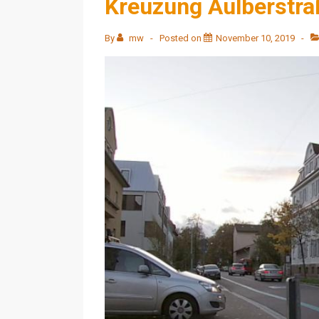
Kreuzung Aulberstra
By
mw
Posted on
November 10, 2019