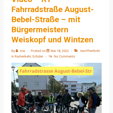
Fahrradstraße August-
Bebel-Straße – mit
Bürgermeistern
Weiskopf und Wintzen
By
mw
Posted on
Mai 18, 2022
Veröffentlicht
in
Radverkehr
,
Schüler
No Comments