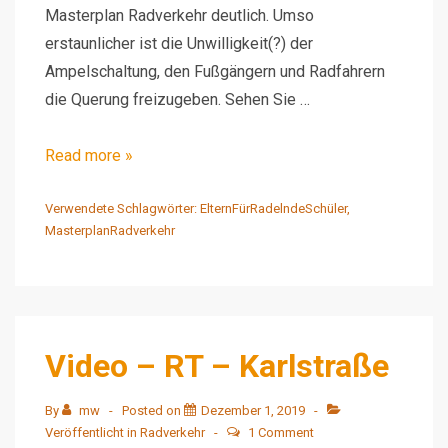
Masterplan Radverkehr deutlich. Umso
erstaunlicher ist die Unwilligkeit(?) der
Ampelschaltung, den Fußgängern und Radfahrern
die Querung freizugeben. Sehen Sie …
Video
Read more »
–
RT
Verwendete Schlagwörter:
ElternFürRadelndeSchüler
,
MasterplanRadverkehr
–
Ampel
Querung
Eberhardstraße
Video – RT – Karlstraße
By
mw
Posted on
Dezember 1, 2019
Veröffentlicht in
Radverkehr
1 Comment