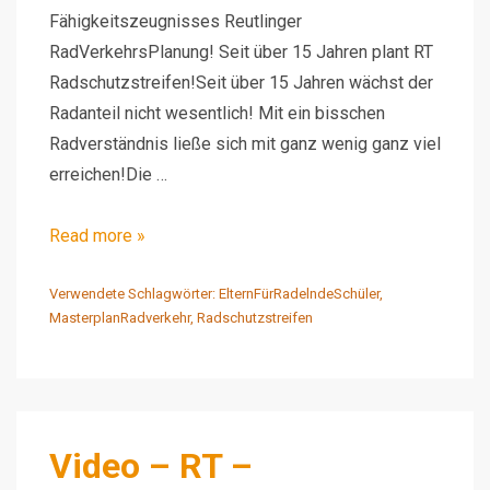
Fähigkeitszeugnisses Reutlinger
RadVerkehrsPlanung! Seit über 15 Jahren plant RT
Radschutzstreifen!Seit über 15 Jahren wächst der
Radanteil nicht wesentlich! Mit ein bisschen
Radverständnis ließe sich mit ganz wenig ganz viel
erreichen!Die …
Video
Read more »
–
RT
Verwendete Schlagwörter:
ElternFürRadelndeSchüler
,
MasterplanRadverkehr
,
Radschutzstreifen
–
Karlstraße
–
Bus
–
Video – RT –
Teil2