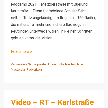
Raddemo 2021 – Metzgerstraße mit Querung
Karlstraße – Eltern für radelnde Schüler Seht
selbst, Trotz angekündigtem Regen ca. 160 Radler,
die mit uns für mehr und sichere Radwege in
Reutlingen unterwegs waren. In kleinen Schritten
geht es voran, die Vision …
Video
Read more »
–
RT-
Verwendete Schlagwörter:
ElternFürRadelndeSchüler
,
MasterplanRadverkehr
2021
Raddemo
EfrS
Video – RT – Karlstraße