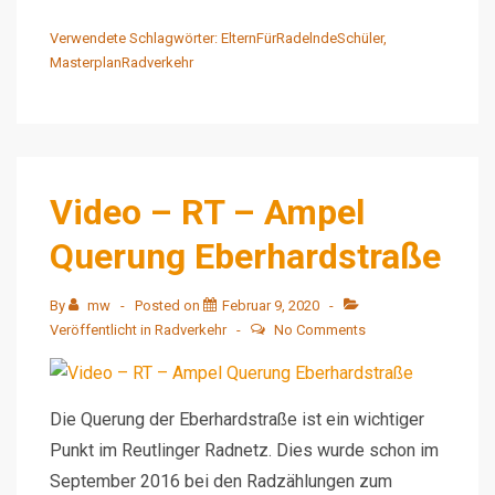
–
RT
Verwendete Schlagwörter:
ElternFürRadelndeSchüler
,
MasterplanRadverkehr
–
Charlottenstraße
–
Und
jetzt?
Video – RT – Ampel
Querung Eberhardstraße
By
mw
Posted on
Februar 9, 2020
Veröffentlicht in
Radverkehr
No Comments
Die Querung der Eberhardstraße ist ein wichtiger
Punkt im Reutlinger Radnetz. Dies wurde schon im
September 2016 bei den Radzählungen zum