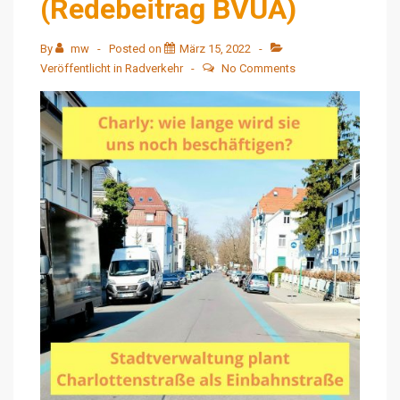
(Redebeitrag BVUA)
Wintzen
By
mw
Posted on
März 15, 2022
Veröffentlicht in
Radverkehr
No Comments