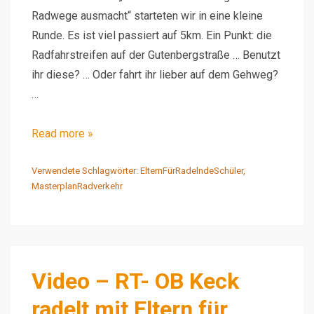
Radwege ausmacht“ starteten wir in eine kleine
Runde. Es ist viel passiert auf 5km. Ein Punkt: die
Radfahrstreifen auf der Gutenbergstraße … Benutzt
ihr diese? … Oder fahrt ihr lieber auf dem Gehweg?
…
Video
Read more »
–
RT-
Verwendete Schlagwörter:
ElternFürRadelndeSchüler
,
MasterplanRadverkehr
Teil2
–
OB
Keck
radelt
Video – RT- OB Keck
mit
radelt mit Eltern für
Eltern