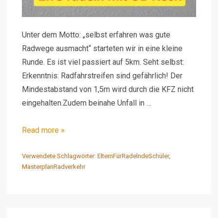
Unter dem Motto: „selbst erfahren was gute
Radwege ausmacht“ starteten wir in eine kleine
Runde. Es ist viel passiert auf 5km. Seht selbst:
Erkenntnis: Radfahrstreifen sind gefährlich! Der
Mindestabstand von 1,5m wird durch die KFZ nicht
eingehalten.Zudem beinahe Unfall in …
Video
Read more »
–
RT-
Verwendete Schlagwörter:
ElternFürRadelndeSchüler
,
MasterplanRadverkehr
OB
Keck
radelt
mit