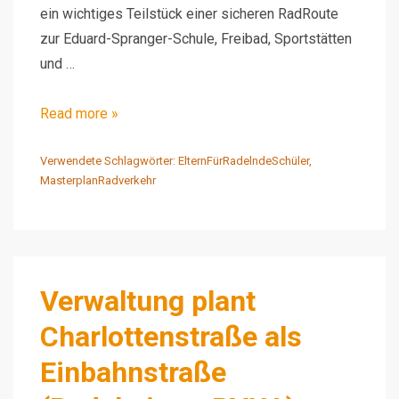
ein wichtiges Teilstück einer sicheren RadRoute
zur Eduard-Spranger-Schule, Freibad, Sportstätten
und …
Video
Read more »
–
RT-
Verwendete Schlagwörter:
ElternFürRadelndeSchüler
,
MasterplanRadverkehr
Fahrradstraße
August-
Bebel-
Straße
–
Verwaltung plant
mit
Charlottenstraße als
Bürgermeistern
Weiskopf
Einbahnstraße
und