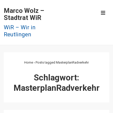
↓
Marco Wolz –
Zum
ME
Stadtrat WiR
Inhalt
WiR – Wir in
Reutlingen
Main
Navigation
Home
›
Posts tagged MasterplanRadverkehr
Schlagwort:
MasterplanRadverkehr