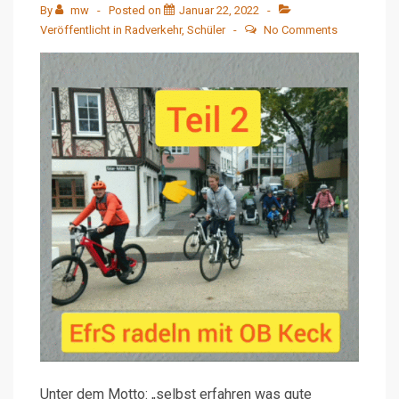
By
mw
Posted on
Januar 22, 2022
Veröffentlicht in
Radverkehr
,
Schüler
No Comments
Unter dem Motto: „selbst erfahren was gute