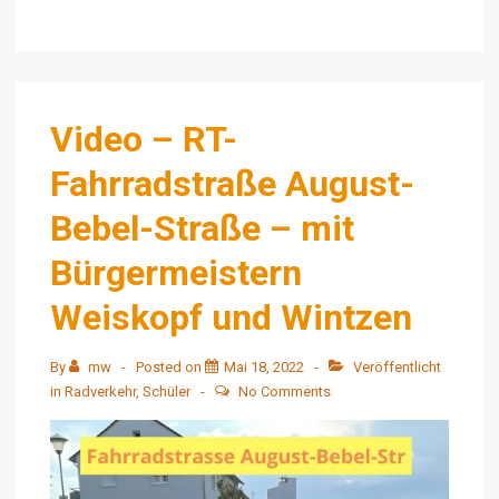
und
Radachse
Video – RT-
Fahrradstraße August-
Bebel-Straße – mit
Bürgermeistern
Weiskopf und Wintzen
By
mw
Posted on
Mai 18, 2022
Veröffentlicht
in
Radverkehr
,
Schüler
No Comments