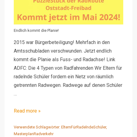
Endlich kommt die Planie!
2015 war Bürgerbeteiligung! Mehrfach in den
Amtsschubladen verschwunden. Jetzt endlich
kommt die Planie als Fuss- und Radachse! Link
ADFC: Die 4 Typen von Radfahrenden Wir Eltern für
radelnde Schüler fordern ein Netz von räumlich
getrennten Radwegen. Radwege auf denen Schüler
…
RT-
Read more »
Planie
als
Verwendete Schlagwörter:
ElternFürRadelndeSchüler
,
MasterplanRadverkehr
Fuss-