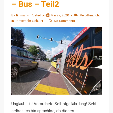
– Bus – Teil2
By
mw
Posted on
Mai 27, 2020
Veröffentlicht
in
Radverkehr
,
Schüler
No Comments
Unglaublich! Verordnete Selbstgefährdung! Seht
selbst, Ich bin sprachlos, ob dieses