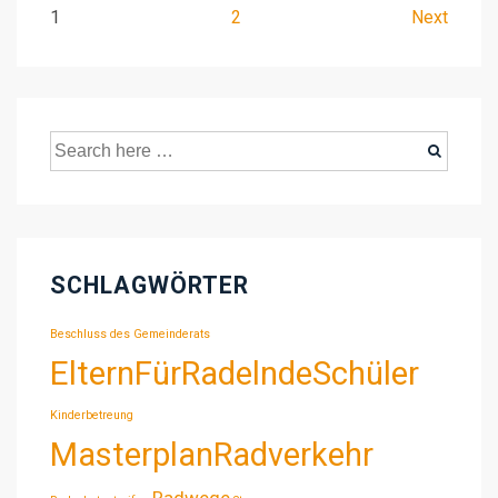
Beitragsnavigation
1
2
Next
Suche
nach:
SCHLAGWÖRTER
Beschluss des Gemeinderats
ElternFürRadelndeSchüler
Kinderbetreung
MasterplanRadverkehr
Radwege