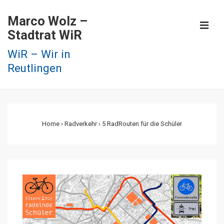
↓
Marco Wolz –
Zum
ME
Stadtrat WiR
Inhalt
WiR – Wir in
Reutlingen
Main
Navigation
Home
›
Radverkehr
›
5 RadRouten für die Schüler