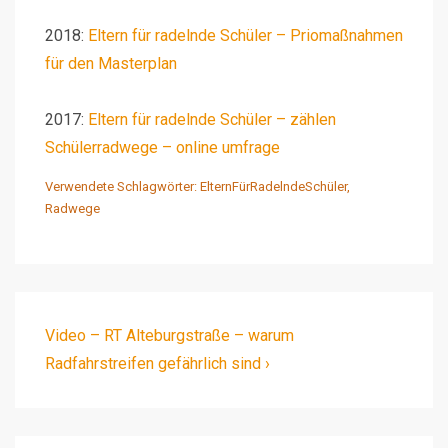
2018:
Eltern für radelnde Schüler – Priomaßnahmen
für den Masterplan
2017:
Eltern für radelnde Schüler – zählen
Schülerradwege – online umfrage
Verwendete Schlagwörter:
ElternFürRadelndeSchüler
,
Radwege
Beitragsnavigation
Next
Video – RT Alteburgstraße – warum
Post
Radfahrstreifen gefährlich sind ›
is